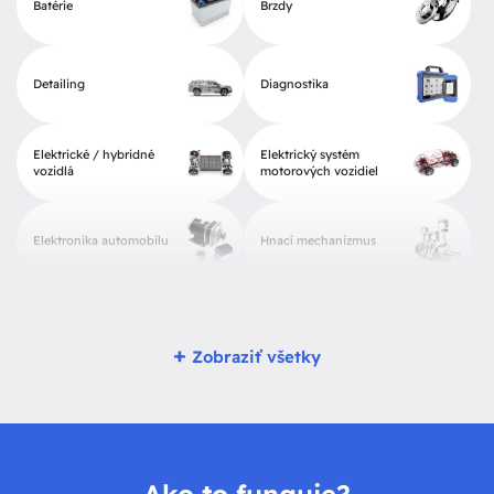
Batérie
Brzdy
Detailing
Diagnostika
Elektrické / hybridné
Elektrický systém
vozidlá
motorových vozidiel
Elektronika automobilu
Hnací mechanizmus
Kontroly
Lakovanie častí karosérie
+
Zobraziť všetky
Montáž CNG
Montáž LPG
Motocykle
Motor