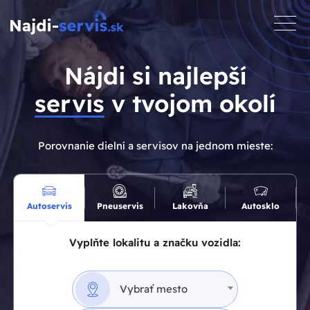
toggle
naviga
Nájdi si najlepší
servis
v tvojom okolí
Porovnanie dielní a servisov na jednom mieste:
Autoservis
Pneuservis
Lakovňa
Autosklo
Vyplňte lokalitu a značku vozidla:
Vybrať mesto