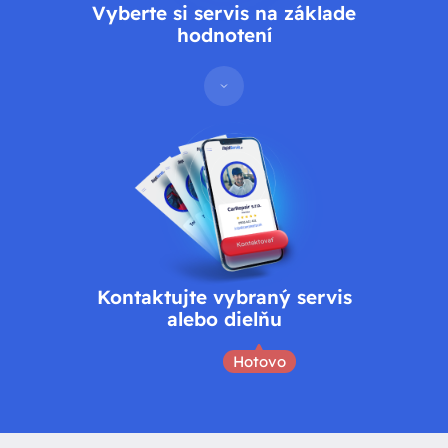
Vyberte si servis na základe
Systémy elektrických
hodnotení
Technické kontroly
vozidiel
Tuning vozidiel a športová
Umývanie vozidla
úprava
Výfukový systém
Výmena častí karosérie
Výmena pneumatík
Kontaktujte vybraný servis
alebo dielňu
Hotovo