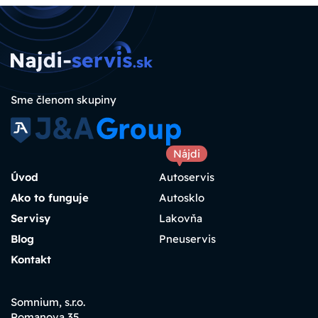
Sme členom skupiny
Nájdi
Úvod
Autoservis
Ako to funguje
Autosklo
Servisy
Lakovňa
Blog
Pneuservis
Kontakt
Somnium, s.r.o.
Romanova 35