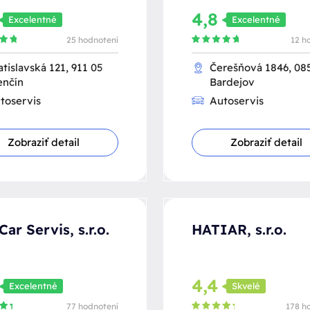
4,8
Excelentné
Excelentné
25 hodnotení
12 h
atislavská 121, 911 05
Čerešňová 1846, 08
enčín
Bardejov
toservis
Autoservis
Zobraziť detail
Zobraziť detail
Car Servis, s.r.o.
HATIAR, s.r.o.
5
4,4
Excelentné
Skvelé
77 hodnotení
178 h