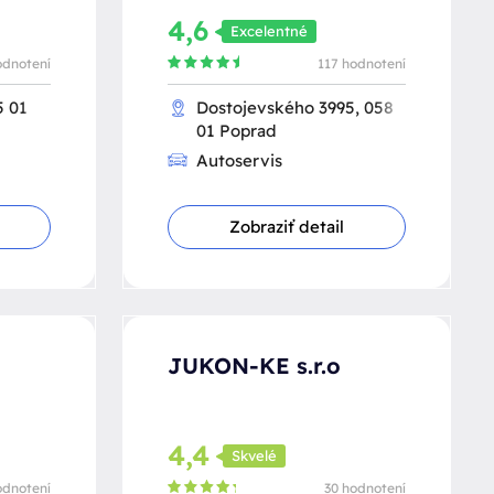
4,6
Excelentné
odnotení
117 hodnotení
5 01
Dostojevského 3995, 058
01 Poprad
Autoservis
Zobraziť detail
JUKON-KE s.r.o
4,4
Skvelé
odnotení
30 hodnotení