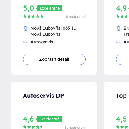
5,0
4,9
Excelentné
5 hodnotení
Nová Ľubovňa, 065 11
Br
Nová Ľubovňa
Tr
Autoservis
Au
Zobraziť detail
Autoservis DP
Top 
4,6
4,
Excelentné
11 hodnotení