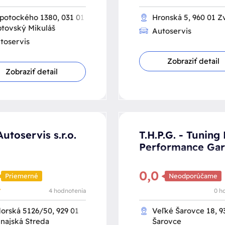
potockého 1380, 031 01
Hronská 5, 960 01 Z
ptovský Mikuláš
Autoservis
toservis
Zobraziť detail
Zobraziť detail
utoservis s.r.o.
T.H.P.G. - Tuning 
Performance Ga
0,0
Priemerné
Neodporúčame
4 hodnotenia
0 h
orská 5126/50, 929 01
Veľké Šarovce 18, 9
najská Streda
Šarovce