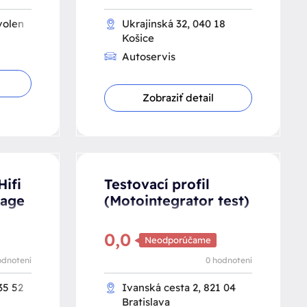
volen
Ukrajinská 32, 040 18
Košice
Autoservis
Zobraziť detail
Hifi
Testovací profil
rage
(Motointegrator test)
0,0
Neodporúčame
odnotení
0 hodnotení
35 52
Ivanská cesta 2, 821 04
Bratislava