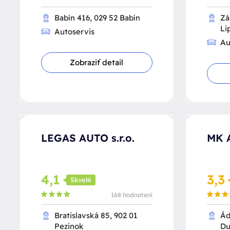
Babín 416, 029 52 Babín
Zá
Li
Autoservis
Au
Zobraziť detail
LEGAS AUTO s.r.o.
MK A
4,1
3,3
Skvelé
168 hodnotení
Bratislavská 85, 902 01
Ád
Pezinok
Du