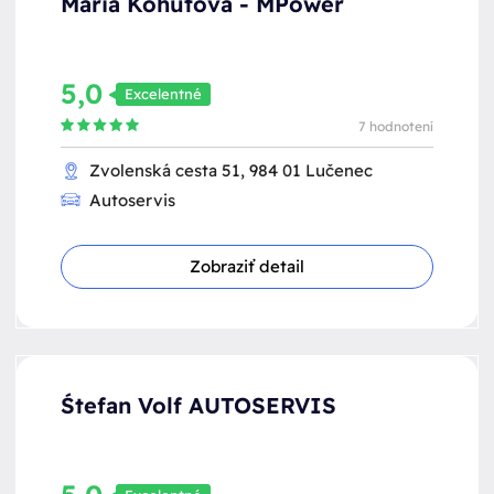
Mária Kohútová - MPower
5,0
Excelentné
7 hodnotení
Zvolenská cesta 51, 984 01 Lučenec
Autoservis
Zobraziť detail
Śtefan Volf AUTOSERVIS