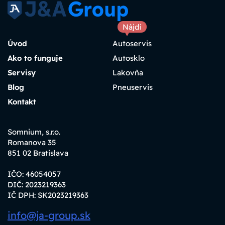
Nájdi
Úvod
Autoservis
Ako to funguje
Autosklo
Servisy
Lakovňa
Blog
Pneuservis
Kontakt
Somnium, s.r.o.
Romanova 35
851 02 Bratislava
IČO: 46054057
DIČ: 2023219363
IČ DPH: SK2023219363
info@ja-group.sk