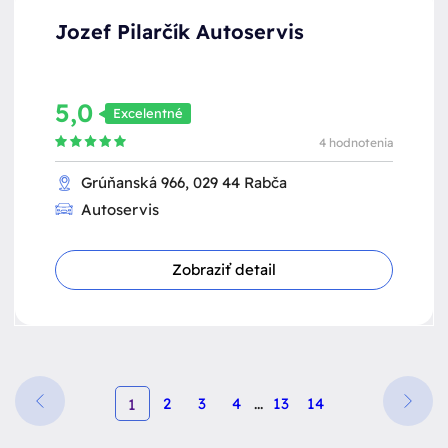
Jozef Pilarčík Autoservis
5,0
Excelentné
4 hodnotenia
Grúňanská 966, 029 44 Rabča
Autoservis
Zobraziť detail
2
3
4
...
13
14
1