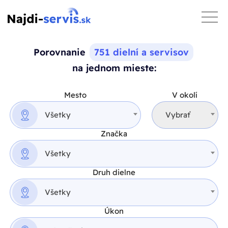
toggle
naviga
Porovnanie
751 dielní a servisov
na jednom mieste:
Mesto
V okolí
Všetky
Vybrať
Značka
Všetky
Druh dielne
Všetky
Úkon