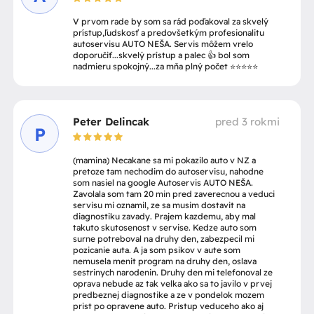
V prvom rade by som sa rád poďakoval za skvelý
prístup,ľudskosť a predovšetkým profesionalitu
autoservisu AUTO NEŠA. Servis môžem vrelo
doporučiť...skvelý prístup a palec 👍 bol som
nadmieru spokojný...za mňa plný počet ⭐️⭐️⭐️⭐️⭐️
Peter Delincak
pred 3 rokmi
P
(mamina) Necakane sa mi pokazilo auto v NZ a
pretoze tam nechodim do autoservisu, nahodne
som nasiel na google Autoservis AUTO NEŠA.
Zavolala som tam 20 min pred zaverecnou a veduci
servisu mi oznamil, ze sa musim dostavit na
diagnostiku zavady. Prajem kazdemu, aby mal
takuto skutosenost v servise. Kedze auto som
surne potreboval na druhy den, zabezpecil mi
pozicanie auta. A ja som psikov v aute som
nemusela menit program na druhy den, oslava
sestrinych narodenin. Druhy den mi telefonoval ze
oprava nebude az tak velka ako sa to javilo v prvej
predbeznej diagnostike a ze v pondelok mozem
prist po opravene auto. Pristup veduceho ako aj