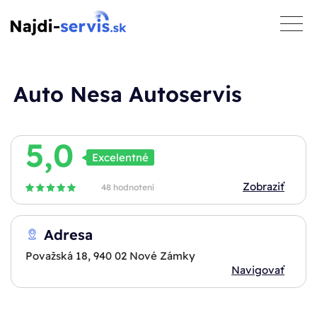
toggle
naviga
Auto Nesa Autoservis
5,0
Excelentné
Zobraziť
48 hodnotení
Adresa
Považská 18, 940 02 Nové Zámky
Navigovať