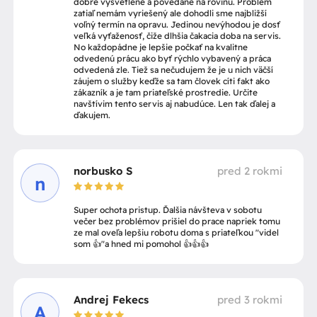
dobre vysvetlené a povedané na rovinu. Problém
zatiaľ nemám vyriešený ale dohodli sme najbližší
voľný termín na opravu. Jedinou nevýhodou je dosť
veľká vyťaženosť, čiže dlhšia čakacia doba na servis.
No každopádne je lepšie počkať na kvalitne
odvedenú prácu ako byť rýchlo vybavený a práca
odvedená zle. Tiež sa nečudujem že je u nich väčší
záujem o služby keďže sa tam človek cíti fakt ako
zákazník a je tam priateľské prostredie. Určite
navštívim tento servis aj nabudúce. Len tak ďalej a
ďakujem.
norbusko S
pred 2 rokmi
n
Super ochota pristup. Ďalšia návšteva v sobotu
večer bez problémov prišiel do prace napriek tomu
ze mal oveľa lepšiu robotu doma s priateľkou "videl
som 👍"a hned mi pomohol 👍👍👍
Andrej Fekecs
pred 3 rokmi
A