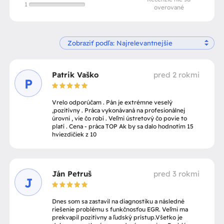
1
overované
Patrik Vaško
pred 2 rokmi
P
Vrelo odporúčam . Pán je extrémne veselý
,pozitívny . Práca vykonávaná na profesionálnej
úrovni , vie čo robí . Veľmi ústretový čo povie to
platí . Cena - práca TOP Ak by sa dalo hodnotím 15
hviezdičiek z 10
Ján Petruš
pred 3 rokmi
J
Dnes som sa zastavil na diagnostiku a následné
riešenie problému s funkčnosťou EGR. Veľmi ma
prekvapil pozitívny a ľudský prístup.Všetko je