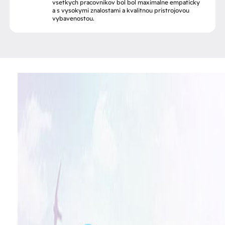
vsetkych pracovnikov bol bol maximalne empaticky
a s vysokymi znalostami a kvalitnou pristrojovou
vybavenostou.