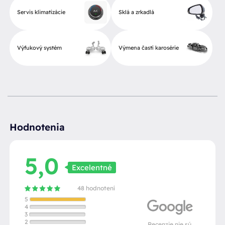
Servis klimatizácie
Sklá a zrkadlá
Výfukový systém
Výmena častí karosérie
Hodnotenia
5,0
Excelentné
48 hodnotení
5
4
3
2
Recenzie nie sú