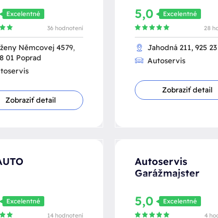
0
5,0
Excelentné
Excelentné
36 hodnotení
28 h
ženy Němcovej 4579,
Jahodná 211, 925 23
8 01 Poprad
Autoservis
toservis
Zobraziť detail
Zobraziť detail
AUTO
Autoservis
Garážmajster
0
5,0
Excelentné
Excelentné
14 hodnotení
4 ho