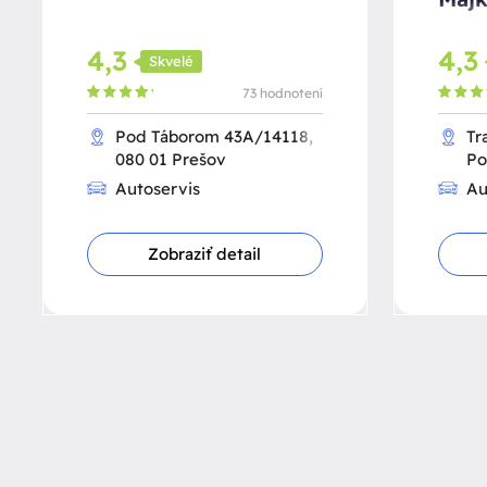
4,3
4,3
Skvelé
73 hodnotení
Pod Táborom 43A/14118,
Tr
080 01 Prešov
Po
Autoservis
Au
Zobraziť detail