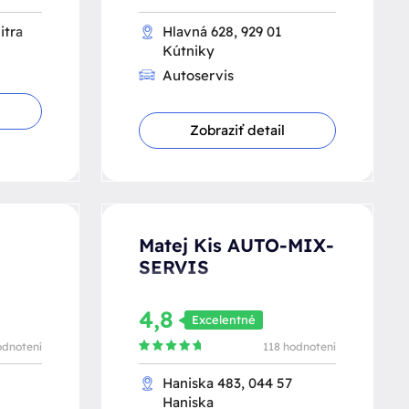
itra
Hlavná 628, 929 01
Kútniky
Autoservis
Zobraziť detail
Matej Kis AUTO-MIX-
SERVIS
4,8
Excelentné
odnotení
118 hodnotení
Haniska 483, 044 57
Haniska