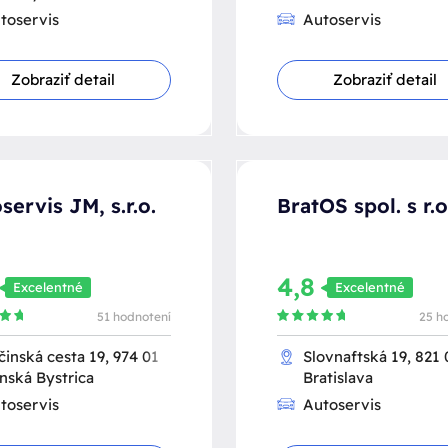
toservis
Autoservis
Zobraziť detail
Zobraziť detail
servis JM, s.r.o.
BratOS spol. s r.o
8
4,8
Excelentné
Excelentné
51 hodnotení
25 h
činská cesta 19, 974 01
Slovnaftská 19, 821 
nská Bystrica
Bratislava
toservis
Autoservis