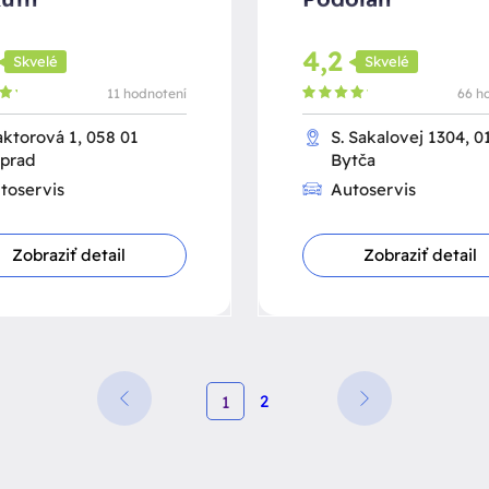
4,2
Skvelé
Skvelé
11 hodnotení
66 h
aktorová 1, 058 01
S. Sakalovej 1304, 0
prad
Bytča
toservis
Autoservis
Zobraziť detail
Zobraziť detail
2
1