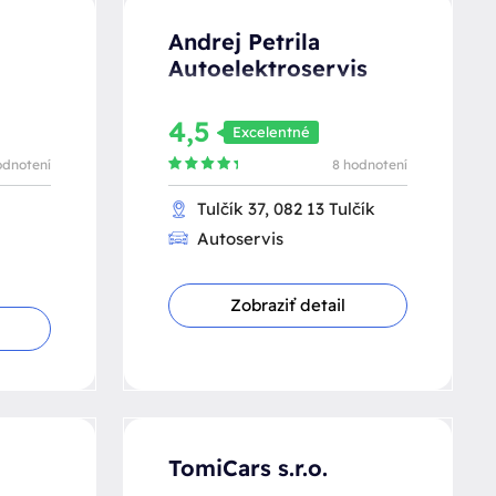
Andrej Petrila
Autoelektroservis
4,5
Excelentné
odnotení
8 hodnotení
Tulčík 37, 082 13 Tulčík
Autoservis
Zobraziť detail
TomiCars s.r.o.