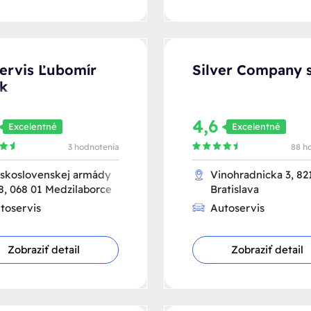
ervis Ľubomír
Silver Company s
k
4,6
Excelentné
Excelentné
3 hodnotenia
88 h
skoslovenskej armády
Vinohradnicka 3, 82
8, 068 01 Medzilaborce
Bratislava
toservis
Autoservis
Zobraziť detail
Zobraziť detail