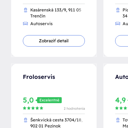
Kasárenská 133/9, 911 05
Pi
Trenčín
34
Autoservis
Au
Zobraziť detail
Froloservis
Auto
5,0
4,9
Excelentné
2 hodnotenia
Šenkvická cesta 3704/18,
To
902 01 Pezinok
Ma