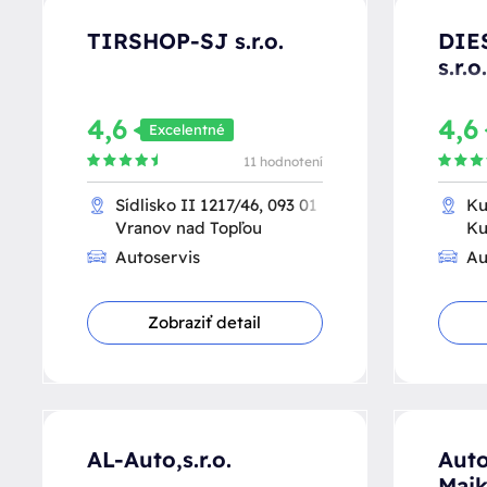
TIRSHOP-SJ s.r.o.
DIE
s.r.o.
4,6
4,6
Excelentné
11 hodnotení
Sídlisko II 1217/46, 093 01
Ku
Vranov nad Topľou
Ku
Autoservis
Au
Zobraziť detail
AL-Auto,s.r.o.
Auto
Majk