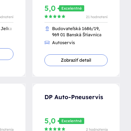
5,0
Excelentné
odnotení
21 hodnotení
 Jelka
Budovateľská 1686/19,
969 01 Banská Štiavnica
Autoservis
Zobraziť detail
DP Auto-Pneuservis
5,0
Excelentné
dnotenia
2 hodnotenia