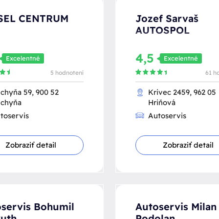
SEL CENTRUM
Jozef Sarvaš
AUTOSPOL
4,5
Excelentné
Excelentné
5 hodnotení
61 h
chyňa 59, 900 52
Krivec 2459, 962 05
chyňa
Hriňová
toservis
Autoservis
Zobraziť detail
Zobraziť detail
servis Bohumil
Autoservis Milan
uth
Podolan