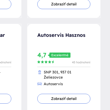
Zobraziť detail
ar
Autoservis Hasznos
4,7
Excelentné
odnotení
45 hodnotení
4
SNP 301, 937 01
Želiezovce
Autoservis
Zobraziť detail