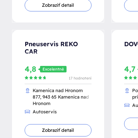
Zobraziť detail
Pneuservis REKO
DOVO
CAR
4,8
4,7
Excelentné
17 hodnotení
Kamenica nad Hronom
Po
877, 943 65 Kamenica nad
pr
Hronom
Au
Autoservis
Zobraziť detail