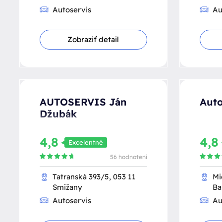
Autoservis
Au
Zobraziť detail
AUTOSERVIS Ján
Auto
Džubák
4,8
4,
Excelentné
56 hodnotení
Tatranská 393/5, 053 11
Mi
Smižany
Ba
Autoservis
Au