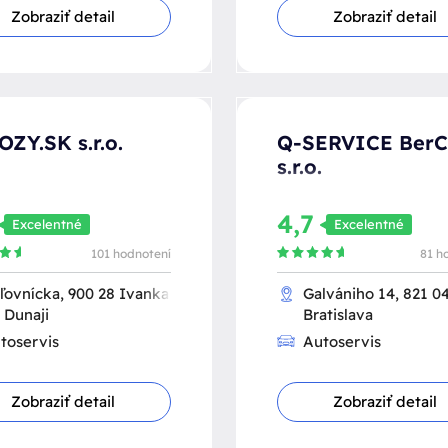
Zobraziť detail
Zobraziť detail
ZY.SK s.r.o.
Q-SERVICE BerC
s.r.o.
4,7
Excelentné
Excelentné
101 hodnotení
81 h
ľovnícka, 900 28 Ivanka
Galvániho 14, 821 0
i Dunaji
Bratislava
toservis
Autoservis
Zobraziť detail
Zobraziť detail