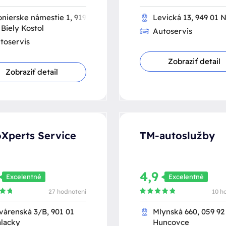
onierske námestie 1, 919
Levická 13, 949 01 N
 Biely Kostol
Autoservis
toservis
Zobraziť detail
Zobraziť detail
Xperts Service
TM-autoslužby
4,9
Excelentné
Excelentné
27 hodnotení
10 h
várenská 3/B, 901 01
Mlynská 660, 059 92
lacky
Huncovce