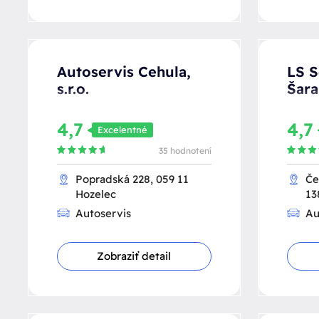
Autoservis Cehula,
LS S
s.r.o.
Šara
4,7
4,7
Excelentné
35 hodnotení
Popradská 228, 059 11
Če
Hozelec
13
Autoservis
Au
Zobraziť detail