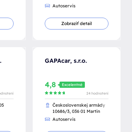
Autoservis
Zobraziť detail
.
GAPAcar, s.r.o.
4,8
Excelentné
odnotení
24 hodnotení
05
Československej armády
10686/3, 036 01 Martin
Autoservis