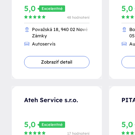
5,0
5,
Excelentné
48 hodnotení
Považská 18, 940 02 Nové
Bo
Zámky
05
Autoservis
Au
Zobraziť detail
Ateh Service s.r.o.
PIT
5,0
5,
Excelentné
17 hodnotení