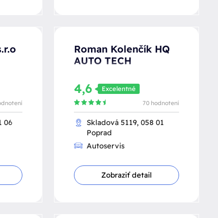
.r.o
Roman Kolenčík HQ
AUTO TECH
4,6
Excelentné
odnotení
70 hodnotení
1 06
Skladová 5119, 058 01
Poprad
Autoservis
Zobraziť detail