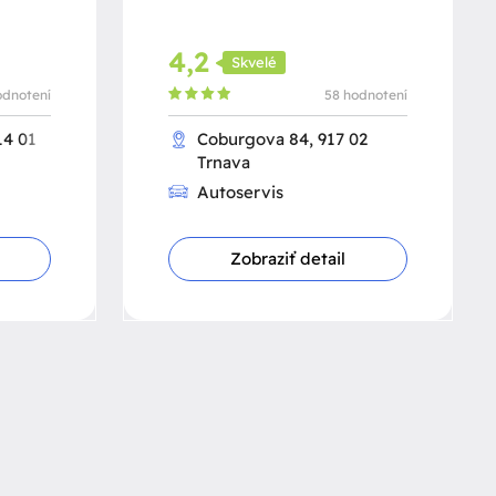
4,2
Skvelé
odnotení
58 hodnotení
14 01
Coburgova 84, 917 02
Trnava
Autoservis
Zobraziť detail