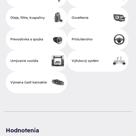
Oleje, filtre, kvapaliny
Osvetlenie
Prevodovka a spojka
Príslušenstvo
Umývanie vozidla
Výfukový systém
Výmena častí karosérie
Hodnotenia