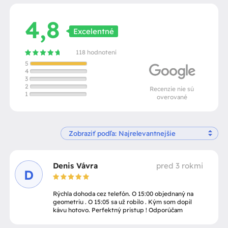
4,8
Excelentné
118 hodnotení
5
4
3
2
Recenzie nie sú
1
overované
Denis Vávra
pred 3 rokmi
D
Rýchla dohoda cez telefón. O 15:00 objednaný na
geometriu . O 15:05 sa už robilo . Kým som dopil
kávu hotovo. Perfektný pristup ! Odporúčam