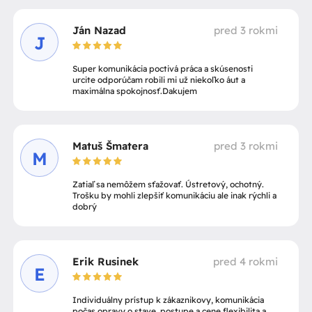
Ján Nazad
pred 3 rokmi
J
Super komunikácia poctivá práca a skúsenosti
urcite odporúčam robili mi už niekoľko áut a
maximálna spokojnosť.Dakujem
Matuš Šmatera
pred 3 rokmi
M
Zatiaľ sa nemôžem sťažovať. Ústretový, ochotný.
Trošku by mohli zlepšiť komunikáciu ale inak rýchli a
dobrý
Erik Rusinek
pred 4 rokmi
E
Individuálny prístup k zákaznikovy, komunikácia
počas opravy o stave, postupe a cene,flexibilita a