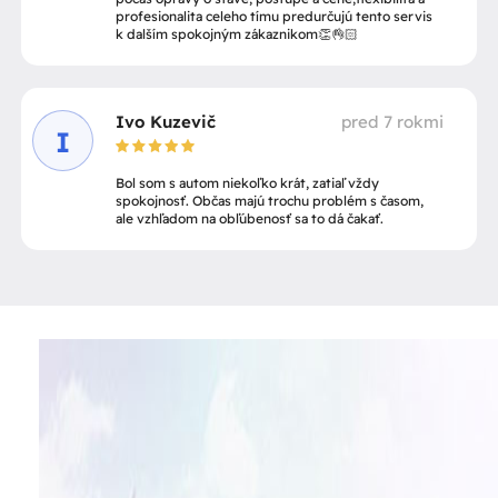
profesionalita celeho tímu predurčujú tento servis
k dalším spokojným zákaznikom👏👌🏻
Ivo Kuzevič
pred 7 rokmi
I
Bol som s autom niekoľko krát, zatiaľ vždy
spokojnosť. Občas majú trochu problém s časom,
ale vzhľadom na obľúbenosť sa to dá čakať.