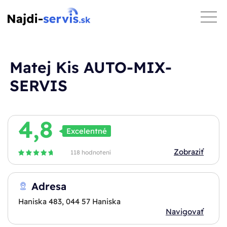
toggle
naviga
Matej Kis AUTO-MIX-
SERVIS
4,8
Excelentné
Zobraziť
118 hodnotení
Adresa
Haniska 483, 044 57 Haniska
Navigovať