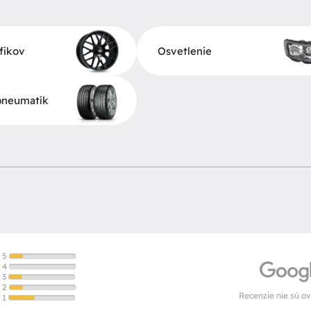
fikov
Osvetlenie
neumatík
5
4
3
2
Recenzie nie sú o
1