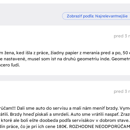
pred 3 
m žena, ked išla z práce, žiadny papier z merania pred a po, 50
e nastavené, musel som ist na druhú geometriu inde. Geometr
cero ľudí.
pred 3 
čam!!! Dali sme auto do servisu a mali nám meniť brzdy. Vyme
tili. Brzdy hneď pískali a smrdeli. Auto sme vrátili naspať. Zra
é, ktoré ale boli ešte doobeda podľa servisákov v dobrom stave.
 hodín práce, čo je pri ich cene 180€. ROZHODNE NEODPORÚČAM!