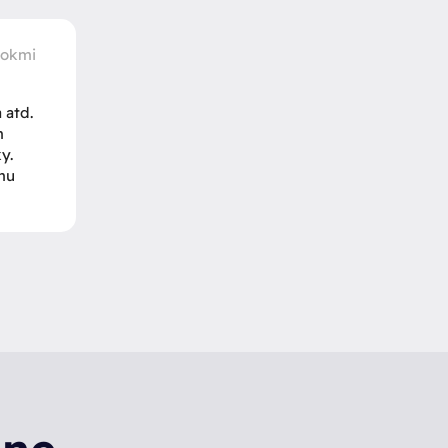
rokmi
 atd.
m
y.
imu