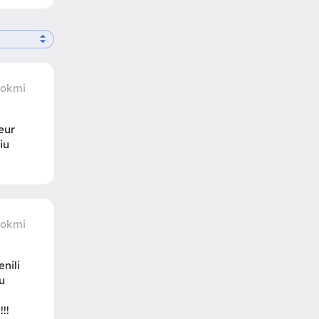
rokmi
 eur
iu
rokmi
nili
zu
!!