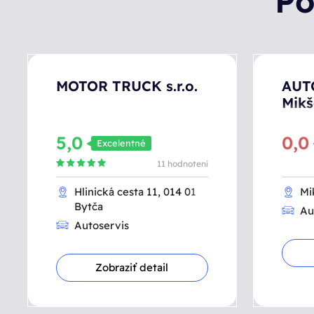
Po
MOTOR TRUCK s.r.o.
AUT
Mikš
5,0
0,
Excelentné
11 hodnotení
Hlinická cesta 11, 014 01
Mi
Bytča
Au
Autoservis
Zobraziť detail