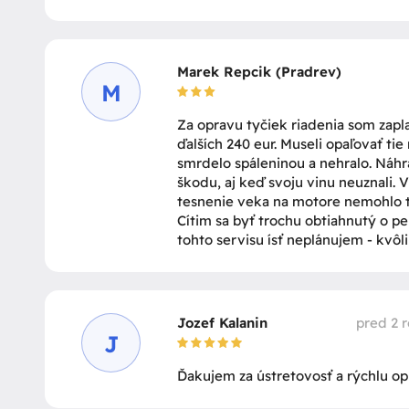
Marek Repcik (Pradrev)
M
Za opravu tyčiek riadenia som zaplati
ďalších 240 eur. Museli opaľovať tie 
smrdelo spáleninou a nehralo. Náhr
škodu, aj keď svoju vinu neuznali.
tesnenie veka na motore nemohlo t
Cítim sa byť trochu obtiahnutý o pe
tohto servisu ísť neplánujem - kvôl
Jozef Kalanin
pred 2 
J
Ďakujem za ústretovosť a rýchlu op