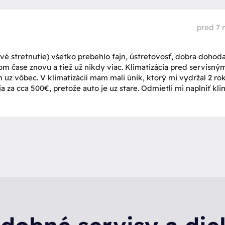
pred 7 
rvé stretnutie) všetko prebehlo fajn, ústretovosť, dobra dohoda
om čase znovu a tiež už nikdy viac. Klimatizácia pred servisný
uz vôbec. V klimatizácií mam mali únik, ktorý mi vydržal 2 rok
za cca 500€, pretože auto je uz stare. Odmietli mi naplniť kl