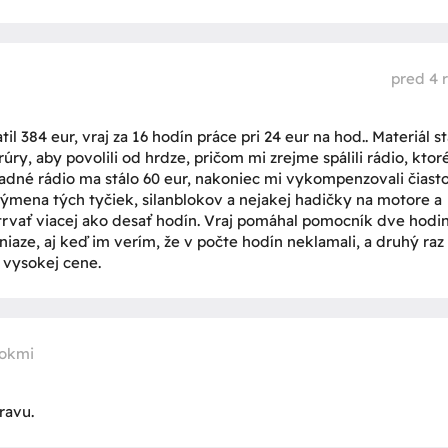
pred 4 
l 384 eur, vraj za 16 hodín práce pri 24 eur na hod.. Materiál st
rúry, aby povolili od hrdze, pričom mi zrejme spálili rádio, ktor
adné rádio ma stálo 60 eur, nakoniec mi vykompenzovali čiast
 Výmena tých tyčiek, silanblokov a nejakej hadičky na motore a
rvať viacej ako desať hodín. Vraj pomáhal pomocník dve hodin
niaze, aj keď im verím, že v počte hodín neklamali, a druhý raz
i vysokej cene.
rokmi
ravu.