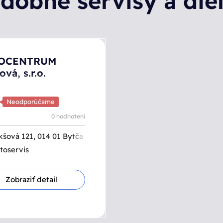
dobné servisy a die
OCENTRUM
ová, s.r.o.
0
Neodporúčame
0 hodnotení
kšová 121, 014 01 Bytča
toservis
Zobraziť detail