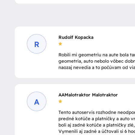
Rudolf Kopacka
R
Robili mi geometriu na aute bola ta
geometria, auto nebolo vôbec dobr
naozaj nevedia a to počúvam od via
AAMalotraktor Malotraktor
A
Tento autoservis rozhodne neodporú
predné kotúče a platničky a auto vrá
boli aj zadné kotúče a platničky zl
Vymenili aj zadné a účtovali si 6