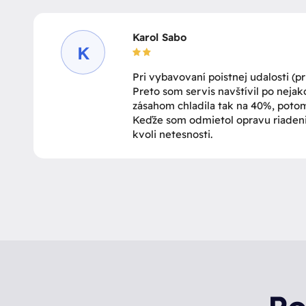
Karol Sabo
K
Pri vybavovaní poistnej udalosti (p
Preto som servis navštívil po nejak
zásahom chladila tak na 40%, potom 
Keďže som odmietol opravu riadenia 
kvoli netesnosti.