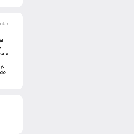
rokmi
ál
é
ocne
y.
 do