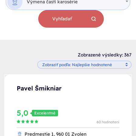
Výmena častí karosérie
Vyhľadať
Zobrazené výsledky: 367
Pavel Šmikniar
5,0
Excelentné
60 hodnotení
Predmestie 1, 960 01 Zvolen