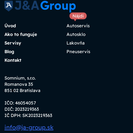
Nájdi
Úvod
Autoservis
Ako to funguje
Autosklo
Servisy
Lakovňa
Blog
Pneuservis
Kontakt
Somnium, s.r.o.
Romanova 35
851 02 Bratislava
IČO: 46054057
DIČ: 2023219363
IČ DPH: SK2023219363
info@ja-group.sk