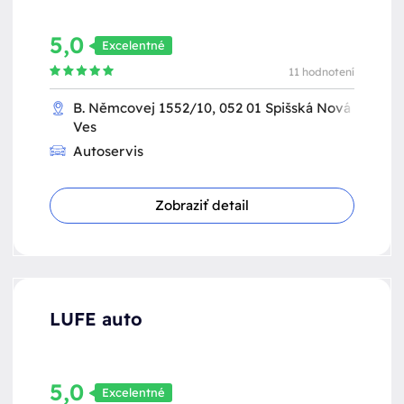
5,0
Excelentné
11 hodnotení
B. Němcovej 1552/10, 052 01 Spišská Nová
Ves
Autoservis
Zobraziť detail
LUFE auto
5,0
Excelentné