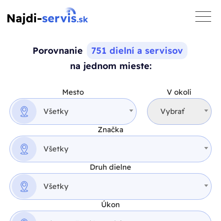
toggle
naviga
Porovnanie
751 dielní a servisov
na jednom mieste:
Mesto
V okolí
Všetky
Vybrať
Značka
Všetky
Druh dielne
Všetky
Úkon