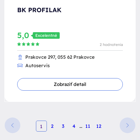
BK PROFILAK
5,0
Excelentné
2 hodnotenia
Prakovce 297, 055 62 Prakovce
Autoservis
Zobraziť detail
2
3
4
...
11
12
1