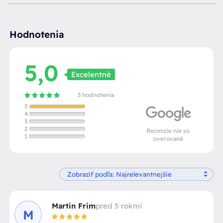
Hodnotenia
5,0
Excelentné
3 hodnotenia
5
4
3
2
Recenzie nie sú
1
overované
Martin Frim
pred 5 rokmi
M