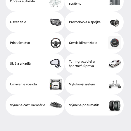
Oprava autoskla
systému
Osvetlenie
Prevodovka a spojka
Príslušenstvo
Servis klimatizácie
Tuning vozidiel a
Sklá a zrkadlá
športová úprava
Umývanie vozidla
Výfukový systém
Výmena častí karosérie
Výmena pneumatík