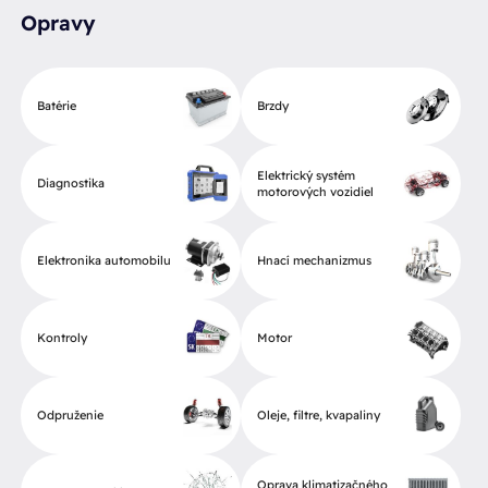
Opravy
Batérie
Brzdy
Elektrický systém
Diagnostika
motorových vozidiel
Elektronika automobilu
Hnací mechanizmus
Kontroly
Motor
Odpruženie
Oleje, filtre, kvapaliny
Oprava klimatizačného