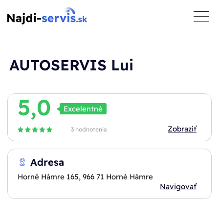
toggle
naviga
AUTOSERVIS Lui
5,0
Excelentné
Zobraziť
3 hodnotenia
Adresa
Horné Hámre 165, 966 71 Horné Hámre
Navigovať