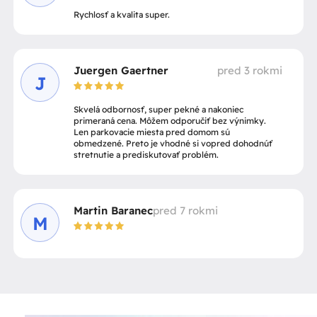
Rychlosť a kvalita super.
Juergen Gaertner
pred 3 rokmi
J
Skvelá odbornosť, super pekné a nakoniec
primeraná cena. Môžem odporučiť bez výnimky.
Len parkovacie miesta pred domom sú
obmedzené. Preto je vhodné si vopred dohodnúť
stretnutie a prediskutovať problém.
Martin Baranec
pred 7 rokmi
M