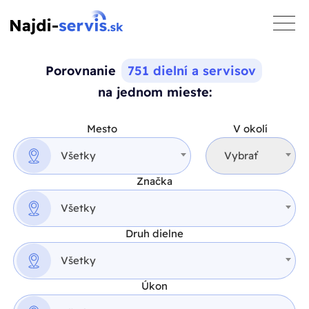
toggle
naviga
Porovnanie
751 dielní a servisov
na jednom mieste:
Mesto
V okolí
Všetky
Vybrať
Značka
Všetky
Druh dielne
Všetky
Úkon