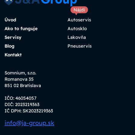
Nájdi
Úvod
Autoservis
Ako to funguje
Autosklo
Servisy
Lakovňa
Blog
Pneuservis
Kontakt
Somnium, s.r.o.
Romanova 35
851 02 Bratislava
IČO: 46054057
DIČ: 2023219363
IČ DPH: SK2023219363
info@ja-group.sk