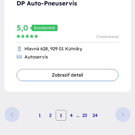
DP Auto-Pneuservis
5,0
Excelentné
2 hodnotenia
Hlavná 628, 929 01 Kútniky
Autoservis
Zobraziť detail
1
2
4
...
23
24
3