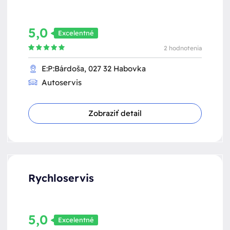
5,0
Excelentné
2 hodnotenia
E:P:Bárdoša, 027 32 Habovka
Autoservis
Zobraziť detail
Rychloservis
5,0
Excelentné