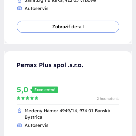
Jána Zigmundíka, 922 03 Vrbové
Autoservis
Zobraziť detail
Pemax Plus spol .s.r.o.
5,0
Excelentné
2 hodnotenia
Medený Hámor 4949/14, 974 01 Banská
Bystrica
Autoservis