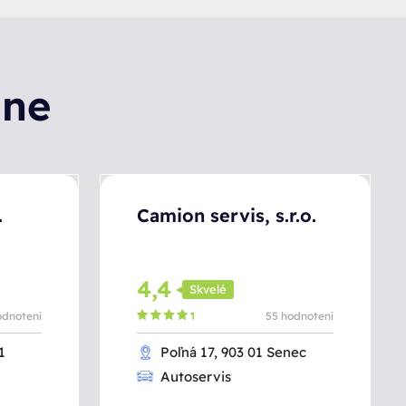
lne
.
Camion servis, s.r.o.
4,4
Skvelé
odnotení
55 hodnotení
1
Poľná 17, 903 01 Senec
Autoservis