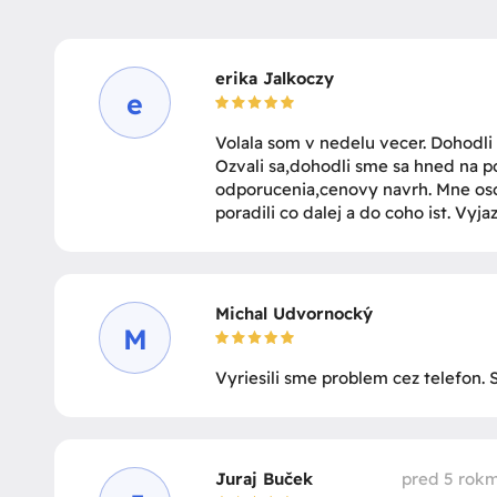
erika Jalkoczy
e
Volala som v nedelu vecer. Dohodli
Ozvali sa,dohodli sme sa hned na po
odporucenia,cenovy navrh. Mne osob
poradili co dalej a do coho ist. Vyjazd
Michal Udvornocký
M
Vyriesili sme problem cez telefon. 
Juraj Buček
pred 5 rokm