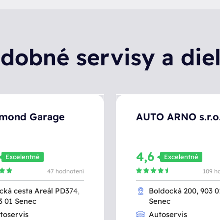
dobné servisy a die
hmond Garage
AUTO ARNO s.r.o
4,6
Excelentné
Excelentné
47 hodnotení
109 h
cká cesta Areál PD374,
Boldocká 200, 903 0
3 01 Senec
Senec
toservis
Autoservis