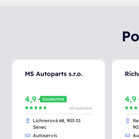
Po
MS Autoparts s.r.o.
Ric
4,9
4,9
Excelentné
18 hodnotení
Lichnerová 68, 903 01
Re
Senec
90
Autoservis
Au