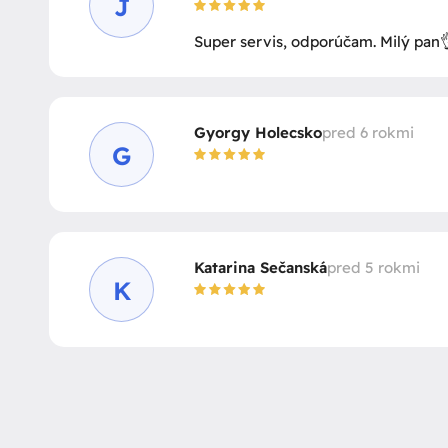
J
Super servis, odporúčam. Milý pan
Gyorgy Holecsko
pred 6 rokmi
G
Katarina Sečanská
pred 5 rokmi
K