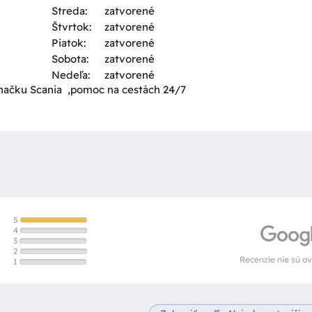
Streda:
zatvorené
Štvrtok:
zatvorené
Piatok:
zatvorené
Sobota:
zatvorené
Nedeľa:
zatvorené
 značku Scania ,pomoc na cestách 24/7
5
4
3
2
Recenzie nie sú o
1