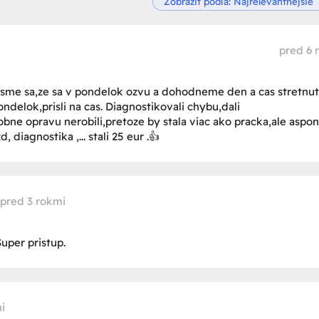
pred 6 
 sme sa,ze sa v pondelok ozvu a dohodneme den a cas stretnut
ndelok,prisli na cas. Diagnostikovali chybu,dali
ne opravu nerobili,pretoze by stala viac ako pracka,ale aspo
, diagnostika ,... stali 25 eur .👍
pred 3 rokmi
Super pristup.
i