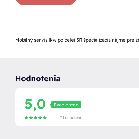
Mobilný servis lkw po celej SR špecializácia nájme pre
Hodnotenia
5,0
Excelentné
7 hodnotení