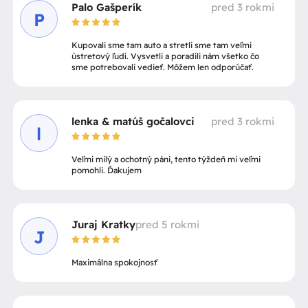
Palo Gašperík
pred 3 rokmi
P
Kupovali sme tam auto a stretli sme tam veľmi
ústretový ľudí. Vysvetli a poradili nám všetko čo
sme potrebovali vedieť. Môžem len odporúčať.
lenka & matúš gočalovci
pred 3 rokmi
l
Veľmi milý a ochotný páni, tento týždeň mi veľmi
pomohli. Ďakujem
Juraj Kratky
pred 5 rokmi
J
Maximálna spokojnosť