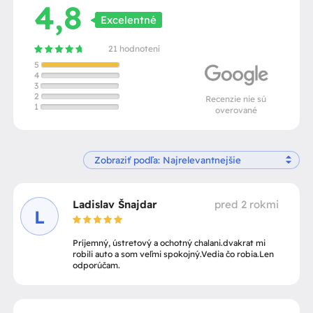
4,8
Excelentné
21 hodnotení
5
4
3
2
Recenzie nie sú
1
overované
Ladislav Šnajdar
pred 2 rokmi
L
Príjemný, ústretový a ochotný chalani.dvakrat mi
robili auto a som veľmi spokojný.Vedia čo robia.Len
odporúčam.