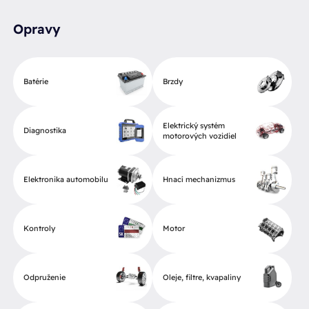
Opravy
Batérie
Brzdy
Elektrický systém
Diagnostika
motorových vozidiel
Elektronika automobilu
Hnací mechanizmus
Kontroly
Motor
Odpruženie
Oleje, filtre, kvapaliny