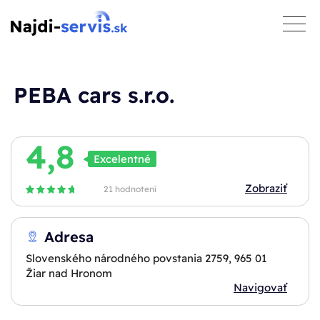
toggle
naviga
PEBA cars s.r.o.
4,8
Excelentné
Zobraziť
21 hodnotení
Adresa
Slovenského národného povstania 2759, 965 01
Žiar nad Hronom
Navigovať