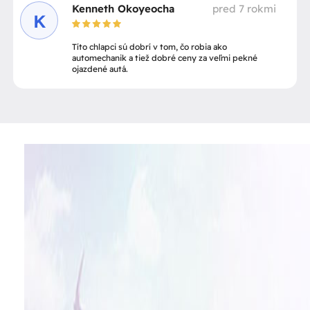
Kenneth Okoyeocha
pred 7 rokmi
K
Títo chlapci sú dobrí v tom, čo robia ako
automechanik a tiež dobré ceny za veľmi pekné
ojazdené autá.