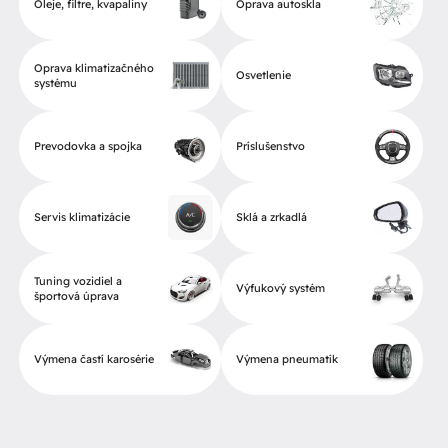
Oleje, filtre, kvapaliny
Oprava autoskla
Oprava klimatizačného
Osvetlenie
systému
Prevodovka a spojka
Príslušenstvo
Servis klimatizácie
Sklá a zrkadlá
Tuning vozidiel a
Výfukový systém
športová úprava
Výmena častí karosérie
Výmena pneumatík