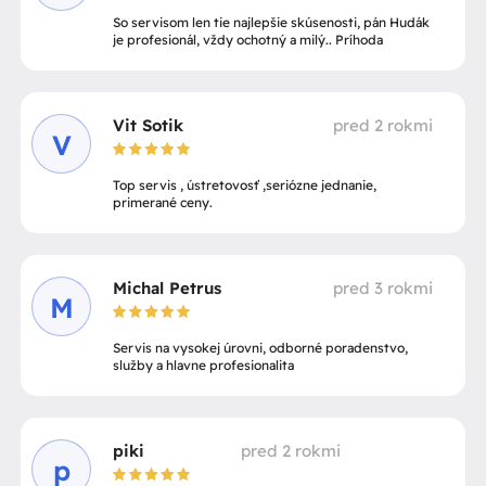
So servisom len tie najlepšie skúsenosti, pán Hudák
je profesionál, vždy ochotný a milý.. Príhoda
Vit Sotik
pred 2 rokmi
V
Top servis , ústretovosť ,seriózne jednanie,
primerané ceny.
Michal Petrus
pred 3 rokmi
M
Servis na vysokej úrovni, odborné poradenstvo,
služby a hlavne profesionalita
piki
pred 2 rokmi
p