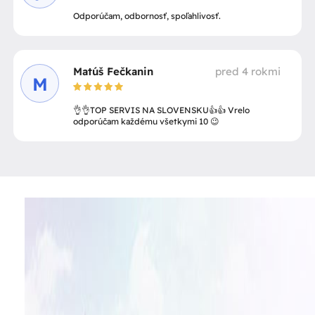
Odporúčam, odbornosť, spoľahlivosť.
Matúš Fečkanin
pred 4 rokmi
M
👌👌TOP SERVIS NA SLOVENSKU👍👍 Vrelo
odporúčam každému všetkymi 10 😉