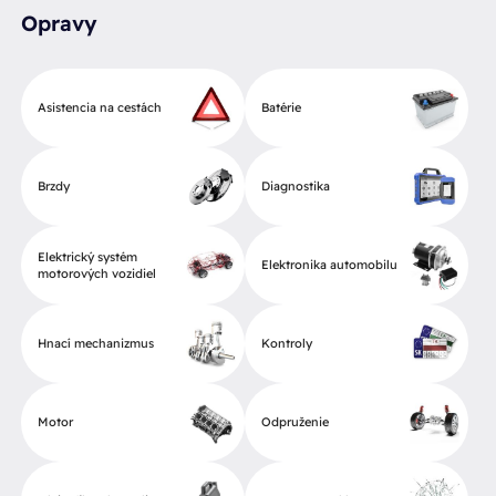
Opravy
Asistencia na cestách
Batérie
Brzdy
Diagnostika
Elektrický systém
Elektronika automobilu
motorových vozidiel
Hnací mechanizmus
Kontroly
Motor
Odpruženie