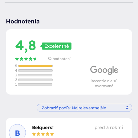
Hodnotenia
4,8
Excelentné
32 hodnotení
5
4
3
2
Recenzie nie sú
1
overované
Belquerst
pred 3 rokmi
B