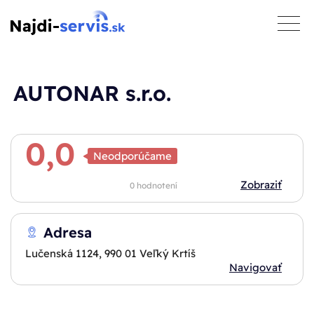
toggle
naviga
AUTONAR s.r.o.
0,0
Neodporúčame
Zobraziť
0 hodnotení
Adresa
Lučenská 1124, 990 01 Veľký Krtíš
Navigovať