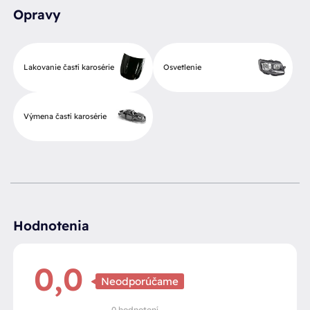
Opravy
Lakovanie častí karosérie
Osvetlenie
Výmena častí karosérie
Hodnotenia
0,0
Neodporúčame
0 hodnotení