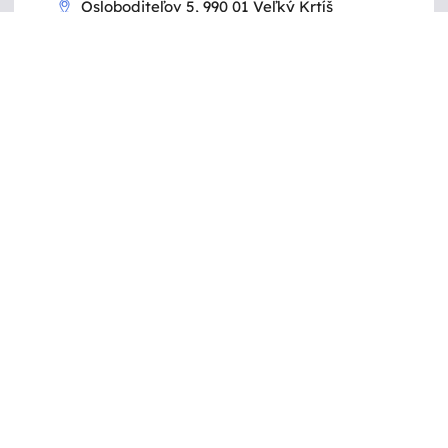
Osloboditeľov 5, 990 01 Veľký Krtíš
Autoservis
Zobraziť detail
Jaroslav Gubáni MOBILTECHNA
4,3
Skvelé
22 hodnotení
Banícka 810, 990 01 Veľký Krtíš
Autoservis