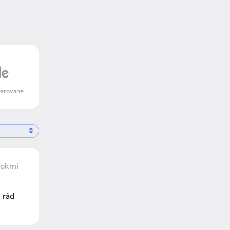
verované
rokmi
 rád