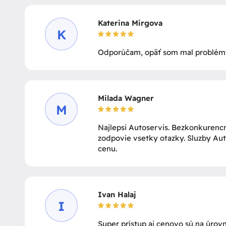
Katerina Mirgova
K
Odporúčam, opäť som mal problémy 
Milada Wagner
M
Najlepsi Autoservis. Bezkonkurenc
zodpovie vsetky otazky. Sluzby Auto
cenu.
Ivan Halaj
I
Super prístup aj cenovo sú na úrovn