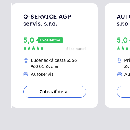
Q-SERVICE AGP
AUT
servis, s.r.o.
s.r.o.
5,0
5,
Excelentné
6 hodnotení
Lučenecká cesta 3556,
Pr
960 01 Zvolen
Zv
Autoservis
Au
Zobraziť detail