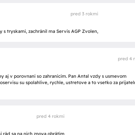
pred 3 rokmi
s tryskami, zachránil ma Servis AGP Zvolen,
pred 4 
ny aj v porovnani so zahranicim. Pan Antal vzdy s usmevom
servisu su spolahlive, rychle, ustretove a to vsetko za prijate
pred 4 rokmi
i rád sa na nich znova obrátim