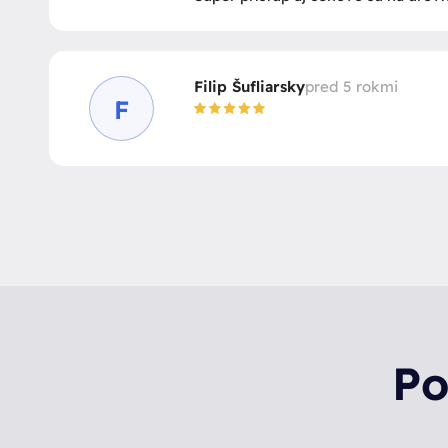
Filip Šufliarsky
pred 5 rokmi
F
Po