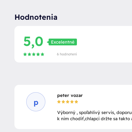
Hodnotenia
5,0
Excelentné
6 hodnotení
peter vozar
p
Výborný , spoľahlivý servis, dopo
k nim chodiť,chlapci držte sa takto aj 