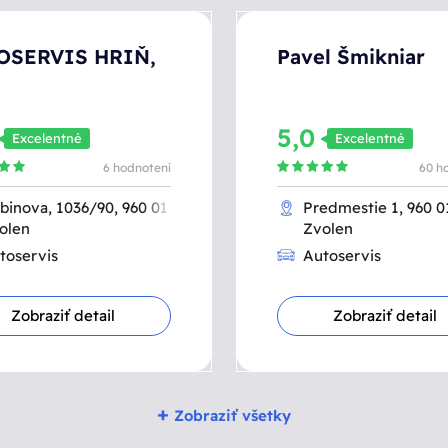
OSERVIS HRIŇ,
Pavel Šmikniar
0
5,0
Excelentné
Excelentné
6 hodnotení
60 h
ibinova, 1036/90, 960 01
Predmestie 1, 960 0
olen
Zvolen
toservis
Autoservis
Zobraziť detail
Zobraziť detail
+
Zobraziť všetky