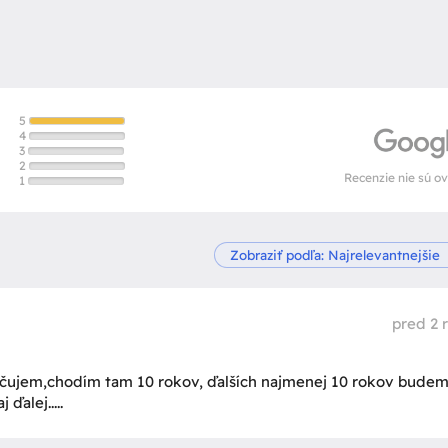
5
4
3
2
Recenzie nie sú o
1
pred 2 
ručujem,chodím tam 10 rokov, ďalších najmenej 10 rokov budem
ďalej.....