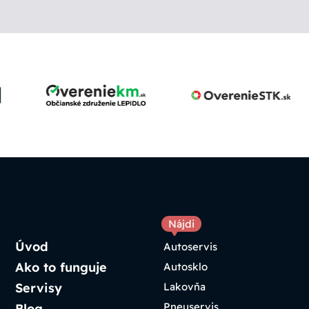
Nájdi
Úvod
Autoservis
Ako to funguje
Autosklo
Servisy
Lakovňa
Pneuservis
Blog