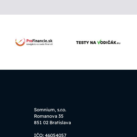
Somnium, s.r.o.
Romanova 35
851 02 Bratislava
IČO: 46054057